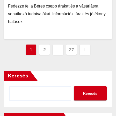
Fedezze fel a Béres csepp árakat és a vásárlásra
vonatkozó tudnivalókat. Információk, árak és jótékony
hatások.
Bejegyzések
1
2
…
27
lapozása
Keresés
Keresés