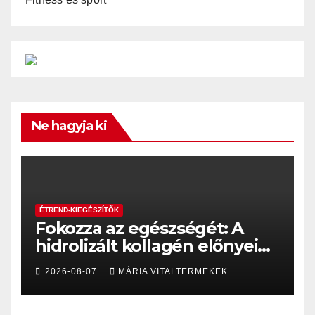
Ne hagyja ki
ÉTREND-KIEGÉSZÍTŐK
Fokozza az egészségét: A
hidrolizált kollagén előnyei
és alkalmazása
2026-08-07
MÁRIA VITALTERMEKEK