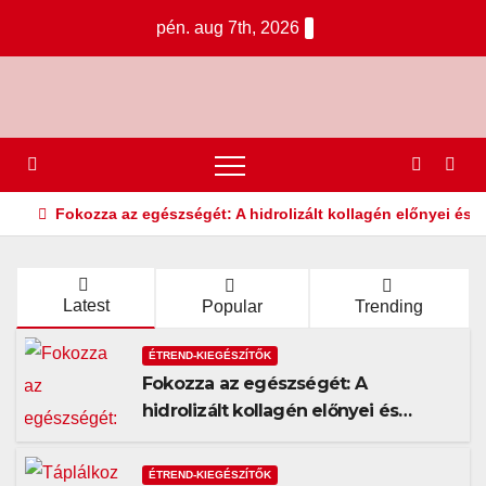
Skip
pén. aug 7th, 2026
to
content
Fokozza az egészségét: A hidrolizált kollagén előnyei és 
Latest
Popular
Trending
ÉTREND-KIEGÉSZÍTŐK
Fokozza az egészségét: A
hidrolizált kollagén előnyei és
alkalmazása
ÉTREND-KIEGÉSZÍTŐK