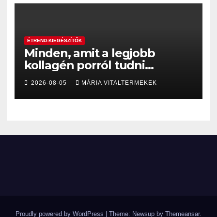
ÉTREND-KIEGÉSZÍTŐK
Minden, amit a legjobb
kollagén porról tudni
érdemes
2026-08-05
MÁRIA VITALTERMEKEK
Proudly powered by WordPress
|
Theme: Newsup by
Themeansar
.